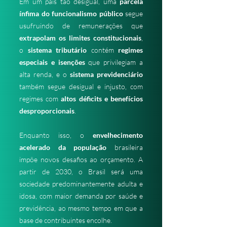
Em um país tão desigual, uma
parcela
ínfima do funcionalismo público
segue
usufruindo de remunerações que
extrapolam os limites constitucionais
,
o
sistema tributário
contém
regimes
especiais e isenções
que privilegiam a
alta renda, e o
sistema previdenciário
também segue desigual e injusto, com
regimes com
altos déficits e benefícios
desproporcionais
.
Enquanto isso, o
envelhecimento
acelerado da população
brasileira
impõe novos desafios ao orçamento. A
partir de 2030, o Brasil será uma
sociedade predominantemente adulta e
idosa, com maior demanda por saúde e
previdência, ao mesmo tempo em que a
base de contribuintes encolhe.