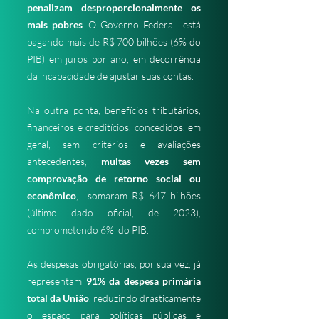
penalizam desproporcionalmente os
mais pobres
. O Governo Federal está
pagando mais de R$ 700 bilhões (6% do
PIB) em juros por ano, em decorrência
da incapacidade de ajustar suas contas.
Na outra ponta, benefícios tributários,
financeiros e creditícios, concedidos, em
geral, sem critérios e avaliações
antecedentes,
muitas vezes sem
comprovação de retorno social ou
econômico
, somaram R$ 647 bilhões
(último dado oficial, de 2023),
comprometendo 6% do PIB.
As despesas obrigatórias, por sua vez, já
representam
91% da despesa primária
total da União
, reduzindo drasticamente
o espaço para políticas públicas e