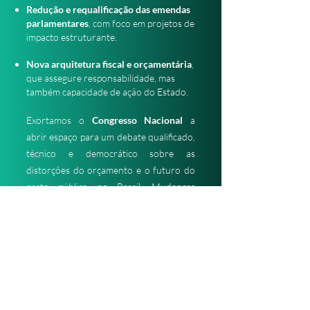
Redução e requalificação das emendas
parlamentares
, com foco em projetos de
impacto estruturante.
Nova arquitetura fiscal e orçamentária
,
que assegure responsabilidade, mas
também capacidade de ação do Estado.
Exortamos o
Congresso Nacional
a
abrir espaço para um debate qualificado,
técnico e democrático sobre as
distorções do orçamento e o futuro do
gasto público no Brasil. Mudanças
estruturais não podem ser feitas a
portas fechadas nem capturadas por
interesses de curto prazo.
Conclamamos a
sociedade brasileira
a
se informar, participar e pressionar por
um novo pacto orçamentário, com foco